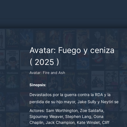
Avatar: Fuego y ceniza
(
2025
)
Avatar: Fire and Ash
Sinopsis:
Devastados por la guerra contra la RDA y la
perdida de su hijo mayor, Jake Sully y Neytiri se
enfrentan a una nueva amenaza en Pandora: el
Actores:
Sam Worthington, Zoe Saldaña,
pueblo de la ceniza, una violenta tribu Na'vi
Sigourney Weaver, Stephen Lang, Oona
Chaplin, Jack Champion, Kate Winslet, Cliff
ávida de poder liderada por los despiadados