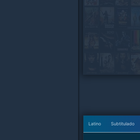
Latino
Subtitulado