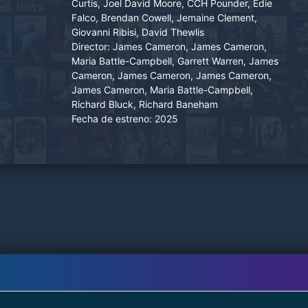
Curtis, Joel David Moore, CCH Pounder, Edie
Varang.
Falco, Brendan Cowell, Jemaine Clement,
Giovanni Ribisi, David Thewlis
Director:
James Cameron, James Cameron,
Maria Battle-Campbell, Garrett Warren, James
Cameron, James Cameron, James Cameron,
James Cameron, Maria Battle-Campbell,
Richard Bluck, Richard Baneham
Fecha de estreno:
2025