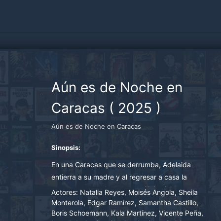
Aún es de Noche en
Caracas
(
2025
)
Aún es de Noche en Caracas
Sinopsis:
En una Caracas que se derrumba, Adelaida
entierra a su madre y al regresar a casa la
encuentra tomada por una milicia violenta.
Actores:
Natalia Reyes, Moisés Angola, Sheila
Mientras la sociedad se desmorona a su
Monterola, Edgar Ramírez, Samantha Castillo,
Boris Schoemann, Kala Martínez, Vicente Peña,
alrededor, debe arriesgarlo todo, incluso su