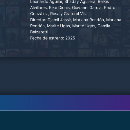
Leonardo Aguilar, Shaday Aguilera, Belkis
identidad, para sobrevivir.
Alvillares, Kike Dionis, Giovanni García, Pedro
González, Rosaly Graterol Villa
Director:
Djamil Jassir, Mariana Rondón, Mariana
Rondón, Marité Ugás, Marité Ugás, Camila
Balzaretti
Fecha de estreno:
2025