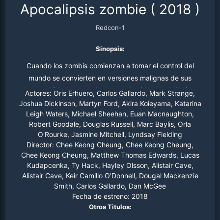
Apocalipsis zombie
(
2018
)
Redcon-1
Sinopsis:
Cuando los zombis comienzan a tomar el control del
mundo se convierten en versiones malignas de sus
personalidades pasadas pero adquiriendo cualquier
Actores:
Oris Erhuero, Carlos Gallardo, Mark Strange,
habilidad de combate previa que tuviera la persona
Joshua Dickinson, Martyn Ford, Akira Koieyama, Katarina
Leigh Waters, Michael Sheehan, Euan Macnaughton,
mejorada con capacidades superhumanas… esto hace
Robert Goodale, Douglas Russell, Marc Baylis, Orla
su erradicación casi imposible. En este infierno existe
O'Rourke, Jasmine Mitchell, Lyndsay Fielding
una unidad de fuerzas especiales que son asignados a
Director:
Chee Keong Cheung, Chee Keong Cheung,
una misión suicida con el objetivo de rescatar a un
Chee Keong Cheung, Matthew Thomas Edwards, Lucas
científico atrapado en una ciudad dirigida por los
Kudapcenka, Ty Hack, Hayley Olsson, Alistair Cave,
Alistair Cave, Keir Camillo O'Donnell, Dougal Mackenzie
muertos vivientes
Smith, Carlos Gallardo, Dan McGee
Fecha de estreno:
2018
Otros Titulos: