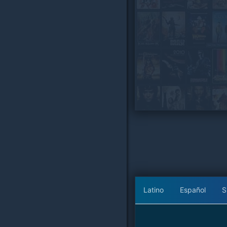
Latino
Español
S