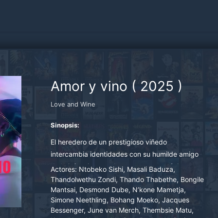
Amor y vino
(
2025
)
Love and Wine
Sinopsis:
El heredero de un prestigioso viñedo
intercambia identidades con su humilde amigo
de la infancia para demostrar que su éxito con
Actores:
Ntobeko Sishi, Masali Baduza,
las mujeres no tiene nada que ver con el dinero.
Thandolwethu Zondi, Thando Thabethe, Bongile
Mantsai, Desmond Dube, N’kone Mametja,
Simone Neethling, Bohang Moeko, Jacques
Bessenger, June van Merch, Thembsie Matu,