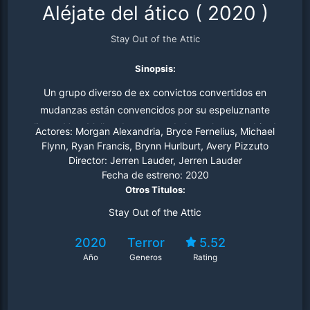
Aléjate del ático
(
2020
)
Stay Out of the Attic
Sinopsis:
Un grupo diverso de ex convictos convertidos en
mudanzas están convencidos por su espeluznante
cliente, Vern Muller, de pasar toda la noche a cambio de
Actores:
Morgan Alexandria, Bryce Fernelius, Michael
un generoso aumento de sueldo. A medida que avanza
Flynn, Ryan Francis, Brynn Hurlburt, Avery Pizzuto
Director:
Jerren Lauder, Jerren Lauder
la noche y se despejan las habitaciones, poco a poco
Fecha de estreno:
2020
descubren los horrores que existen dentro de su antigua
Otros Titulos:
mansión victoriana, que incluyen trampas explosivas,
Stay Out of the Attic
experimentación humana, monstruos nazis y más.
¿Sobrevivirán a la noche?
2020
Terror
5.52
Año
Generos
Rating