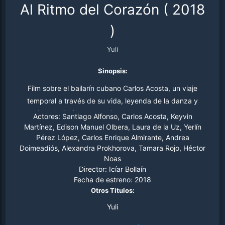
Al Ritmo del Corazón
(
2018
)
Yuli
Sinopsis:
Film sobre el bailarín cubano Carlos Acosta, un viaje
temporal a través de su vida, leyenda de la danza y
primer bailarín negro en interpretar algunos de los
Actores:
Santiago Alfonso, Carlos Acosta, Keyvin
papeles más famosos del ballet, originariamente escritos
Martínez, Edison Manuel Olbera, Laura de la Uz, Yerlín
Pérez López, Carlos Enrique Almirante, Andrea
para blancos, en compañías como el Houston Ballet o
Doimeadiós, Alexandra Prokhorova, Tamara Rojo, Héctor
Royal Ballet de Londres (donde ha sido primer bailarín
Noas
durante más de 15 años). Cuenta desde su dura infancia
Director:
Icíar Bollaín
hasta su madurez, etapa que será protagonizada por el
Fecha de estreno:
2018
propio bailarín, quien, pese a su éxito y reconocimiento
Otros Titulos:
internacional, nunca olvidó sus orígenes.
Yuli