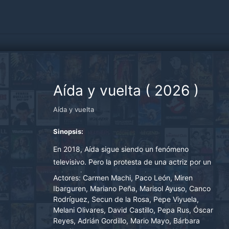
Aída y vuelta
(
2026
)
Aída y vuelta
Sinopsis:
En 2018, Aída sigue siendo un fenómeno
televisivo. Pero la protesta de una actriz por un
chiste ofensivo desata tensiones en el rodaje.
Actores:
Carmen Machi, Paco León, Miren
Entre polémicas en redes y miedo a la
Ibarguren, Mariano Peña, Marisol Ayuso, Canco
Rodríguez, Secun de la Rosa, Pepe Viyuela,
cancelación, la familia intenta mantenerse unida
Melani Olivares, David Castillo, Pepa Rus, Óscar
mientras graba el capítulo más controvertido de
Reyes, Adrián Gordillo, Mario Mayo, Bárbara
su historia.