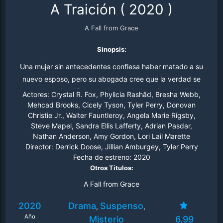
A Traición
(
2020
)
A Fall from Grace
Sinopsis:
Una mujer sin antecedentes confiesa haber matado a su
nuevo esposo, pero su abogada cree que la verdad se
esconde más allá de lo evidente. Una película de Tyler
Actores:
Crystal R. Fox, Phylicia Rashād, Bresha Webb,
Perry.
Mehcad Brooks, Cicely Tyson, Tyler Perry, Donovan
Christie Jr., Walter Fauntleroy, Angela Marie Rigsby,
Steve Mapel, Sandra Ellis Lafferty, Adrian Pasdar,
Nathan Anderson, Amy Gordon, Lori Lail Marette
Director:
Derrick Doose, Jillian Amburgey, Tyler Perry
Fecha de estreno:
2020
Otros Titulos:
A Fall from Grace
2020
Drama
Suspenso
,
,
Año
Misterio
6.99