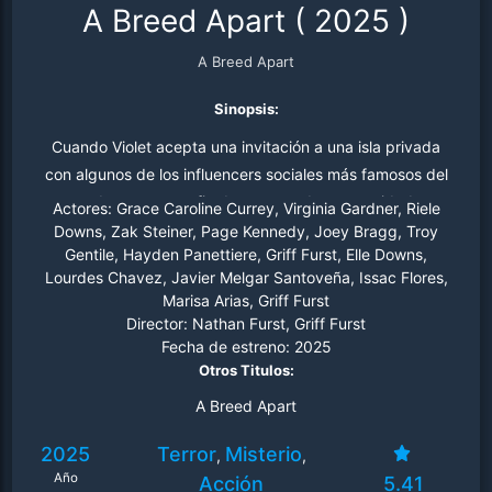
A Breed Apart
(
2025
)
A Breed Apart
Sinopsis:
Cuando Violet acepta una invitación a una isla privada
con algunos de los influencers sociales más famosos del
mundo, espera un fin de semana de oportunidades
Actores:
Grace Caroline Currey, Virginia Gardner, Riele
virales inigualables. Pronto se convierte en parte de su
Downs, Zak Steiner, Page Kennedy, Joey Bragg, Troy
Gentile, Hayden Panettiere, Griff Furst, Elle Downs,
propio y horrible reality show cuando los invitados se
Lourdes Chavez, Javier Melgar Santoveña, Issac Flores,
enfrentan entre sí para capturar a los legendarios perros
Marisa Arias, Griff Furst
devoradores de hombres de la isla antes de que se
Director:
Nathan Furst, Griff Furst
conviertan en víctimas de los monstruosos caninos.
Fecha de estreno:
2025
Otros Titulos:
A Breed Apart
2025
Terror
Misterio
,
,
Año
Acción
5.41