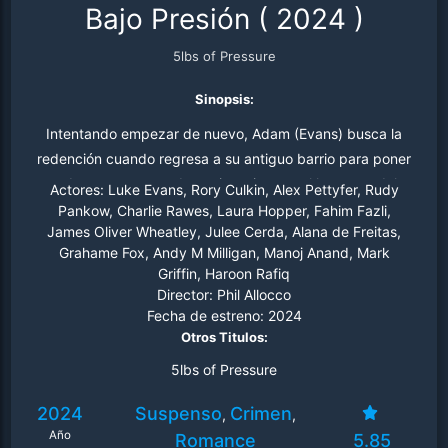
Bajo Presión
(
2024
)
5lbs of Pressure
Sinopsis:
Intentando empezar de nuevo, Adam (Evans) busca la
redención cuando regresa a su antiguo barrio para poner
a descansar a sus demonios mientras el hermano del
Actores:
Luke Evans, Rory Culkin, Alex Pettyfer, Rudy
hombre que mató busca venganza.
Pankow, Charlie Rawes, Laura Hopper, Fahim Fazli,
James Oliver Wheatley, Julee Cerda, Alana de Freitas,
Grahame Fox, Andy M Milligan, Manoj Anand, Mark
Griffin, Haroon Rafiq
Director:
Phil Allocco
Fecha de estreno:
2024
Otros Titulos:
5lbs of Pressure
2024
Suspenso
Crimen
,
,
Año
Romance
5.85