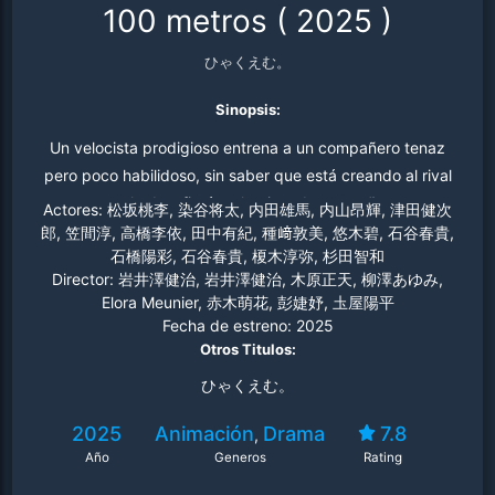
100 metros
(
2025
)
ひゃくえむ。
Sinopsis:
Un velocista prodigioso entrena a un compañero tenaz
pero poco habilidoso, sin saber que está creando al rival
que lo desafiará en la pista durante años.
Actores:
松坂桃李, 染谷将太, 内田雄馬, 内山昂輝, 津田健次
郎, 笠間淳, 高橋李依, 田中有紀, 種﨑敦美, 悠木碧, 石谷春貴,
石橋陽彩, 石谷春貴, 榎木淳弥, 杉田智和
Director:
岩井澤健治, 岩井澤健治, 木原正天, 柳澤あゆみ,
Elora Meunier, 赤木萌花, 彭婕妤, 圡屋陽平
Fecha de estreno:
2025
Otros Titulos:
ひゃくえむ。
2025
Animación
Drama
7.8
,
Año
Generos
Rating