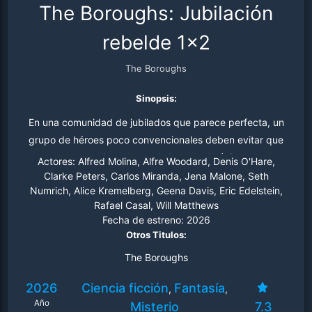
The Boroughs: Jubilación
rebelde 1x2
The Boroughs
Sinopsis:
En una comunidad de jubilados que parece perfecta, un
grupo de héroes poco convencionales deben evitar que
una amenaza de otro mundo les robe lo único que no
Actores:
Alfred Molina, Alfre Woodard, Denis O'Hare,
tienen: tiempo.
Clarke Peters, Carlos Miranda, Jena Malone, Seth
Numrich, Alice Kremelberg, Geena Davis, Eric Edelstein,
Rafael Casal, Will Matthews
Fecha de estreno:
2026
Otros Titulos:
The Boroughs
2026
Ciencia ficción
Fantasía
,
,
Año
Misterio
7.3