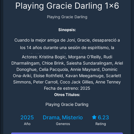
Playing Gracie Darling 1x6
Playing Gracie Darling
Sinopsis:
Cuando la mejor amiga de Joni, Gracie, desapareció a
los 14 años durante una sesión de espiritismo, la
persiguió. 27 años después, los niños juegan un juego
Actores:
Kristina Bogic, Morgana O'Reilly, Rudi
siniestro recreándolo hasta que otra chica desaparece.
Dharmalingam, Chloe Brink, Saiesha Sundaralingam, Ariel
Donoghue, Celia Pacquola, Annie Maynard, Dominic
Debe enfrentar sus miedos.
Ona-Ariki, Eloise Rothfield, Kavan Meegamuge, Scarlett
Simmons, Peter Carroll, Coco Jack Gillies, Anne Tenney
Fecha de estreno:
2025
Otros Titulos:
Playing Gracie Darling
2025
Drama
Misterio
6.23
,
Año
Generos
Rating