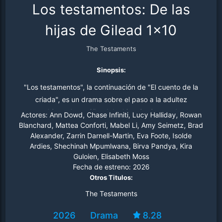
Los testamentos: De las
hijas de Gilead 1x10
The Testaments
Sinopsis:
"Los testamentos", la continuación de "El cuento de la
criada", es un drama sobre el paso a la adultez
ambientado en Gilead. La historia sigue a dos
Actores:
Ann Dowd, Chase Infiniti, Lucy Halliday, Rowan
adolescentes: la devota y obediente Agnes Mackenzie y
Blanchard, Mattea Conforti, Mabel Li, Amy Seimetz, Brad
Alexander, Zarrin Darnell-Martin, Eva Foote, Isolde
Daisy, una conversa recién llegada de fuera de las
Ardies, Shechinah Mpumlwana, Birva Pandya, Kira
fronteras de Gilead.
Guloien, Elisabeth Moss
Fecha de estreno:
2026
Otros Titulos:
The Testaments
2026
Drama
8.28