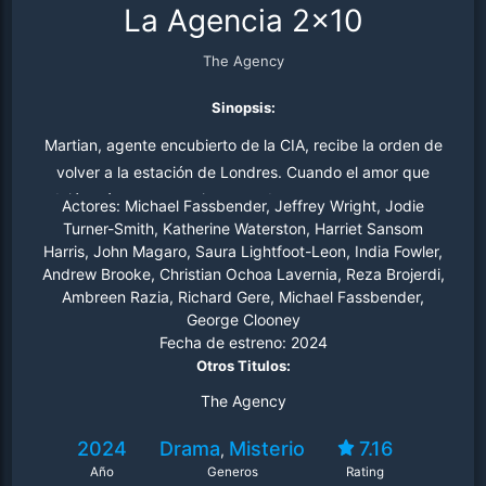
La Agencia 2x10
The Agency
Sinopsis:
Martian, agente encubierto de la CIA, recibe la orden de
volver a la estación de Londres. Cuando el amor que
dejó atrás reaparece inesperadamente, su romance se
Actores:
Michael Fassbender, Jeffrey Wright, Jodie
reaviva y ambos se ven envueltos en un juego mortal de
Turner-Smith, Katherine Waterston, Harriet Sansom
Harris, John Magaro, Saura Lightfoot-Leon, India Fowler,
intriga y espionaje internacional.
Andrew Brooke, Christian Ochoa Lavernia, Reza Brojerdi,
Ambreen Razia, Richard Gere, Michael Fassbender,
George Clooney
Fecha de estreno:
2024
Otros Titulos:
The Agency
2024
Drama
Misterio
7.16
,
Año
Generos
Rating