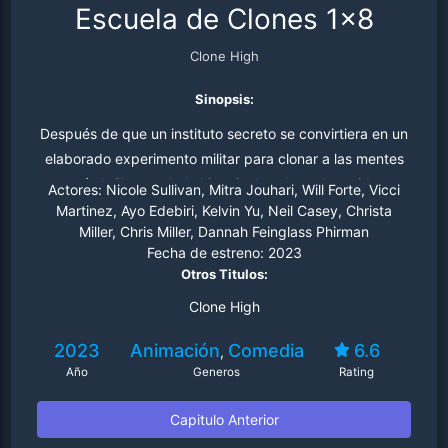
Escuela de Clones 1x8
Clone High
Sinopsis:
Después de que un instituto secreto se convirtiera en un
elaborado experimento militar para clonar a las mentes
más brillantes de la historia, los clones han sido
Actores:
Nicole Sullivan, Mitra Jouhari, Will Forte, Vicci
descongelados 20 años después para reanudar el
Martinez, Ayo Edebiri, Kelvin Yu, Neil Casey, Christa
Miller, Chris Miller, Dannah Feinglass Phirman
experimento con nuevos compañeros clonados, mientras
Fecha de estreno:
2023
se enfrentan a un nuevo conjunto de normas culturales y
Otros Titulos:
relaciones adolescentes demasiado dramáticas.
Clone High
2023
Animación
Comedia
6.6
,
Año
Generos
Rating
Capitulo Anterior